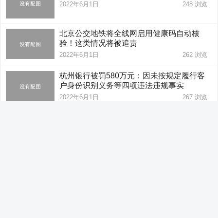
2022年6月1日
248
浏览
北京公交地铁将全线网启用健康码自动核
验！这类情况将被追责
2022年6月1日
262
浏览
杭州银行被罚580万元：因未按规定履行客
户身份识别义务等四项违法违规事实
2022年6月1日
267
浏览
央行今日进行100亿元7天期逆回购操作，中
标利率为2.10%
2022年6月1日
258
浏览
快讯：港股恒指小幅低开0.03% 恒生科指跌
0.61%贝壳涨超12%
2022年6月1日
237
浏览
开盘：三大指数集体低开沪指跌0.21% 消费
电子板块涨幅居前