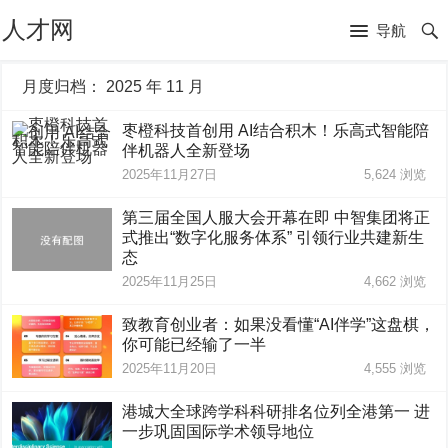
人才网
导航
月度归档：
2025 年 11 月
枣橙科技首创用 AI结合积木！乐高式智能陪
伴机器人全新登场
2025年11月27日
5,624
浏览
第三届全国人服大会开幕在即 中智集团将正
式推出“数字化服务体系” 引领行业共建新生
态
2025年11月25日
4,662
浏览
致教育创业者：如果没看懂“AI伴学”这盘棋，
你可能已经输了一半
2025年11月20日
4,555
浏览
港城大全球跨学科科研排名位列全港第一 进
一步巩固国际学术领导地位