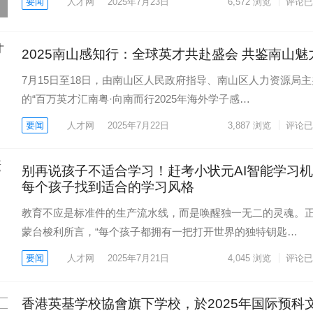
要闻
人才网
2025年7月23日
6,572
浏览
评论已
2025南山感知行：全球英才共赴盛会 共鉴南山魅
7月15日至18日，由南山区人民政府指导、南山区人力资源局主
的“百万英才汇南粤·向南而行2025年海外学子感…
要闻
人才网
2025年7月22日
3,887
浏览
评论已
别再说孩子不适合学习！赶考小状元AI智能学习
每个孩子找到适合的学习风格
教育不应是标准件的生产流水线，而是唤醒独一无二的灵魂。
蒙台梭利所言，“每个孩子都拥有一把打开世界的独特钥匙…
要闻
人才网
2025年7月21日
4,045
浏览
评论已
香港英基学校協會旗下学校，於2025年国际预科