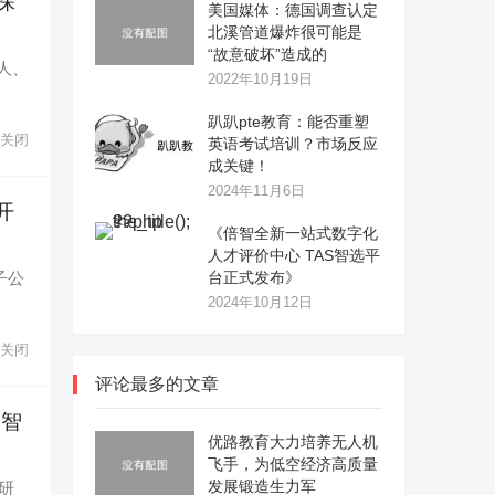
探
美国媒体：德国调查认定
北溪管道爆炸很可能是
“故意破坏”造成的
伙人、
2022年10月19日
趴趴pte教育：能否重塑
关闭
英语考试培训？市场反应
成关键！
2024年11月6日
开
《倍智全新一站式数字化
人才评价中心 TAS智选平
台正式发布》
子公
2024年10月12日
关闭
评论最多的文章
尖智
优路教育大力培养无人机
飞手，为低空经济高质量
发展锻造生力军
研