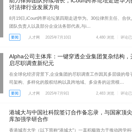
助力律师团队持续增长，iCourt跨界论坛走进华为
讨法律行业发展方向
8月19日,iCourt跨界论坛第四期走进华为。30位律所主任、合
团队负责人以及部分企业法务部代表,与i…
要闻
人才网
2025年7月10日
4,480
浏览
评论已
Alpha公司主体库：一键穿透企业集团复杂结构，
启尽职调查新纪元
在全球化经济背景下,企业集团的尽职调查工作因其多层级的母
司架构、多样化的股权结构以及跨地域、多业务的运营模…
要闻
人才网
2025年7月9日
2,483
浏览
评论已
港城大与中国社科院签订合作备忘录，与国家顶
库加强学研合作
香港城市大学（以下简称“港城大”）一直积极致力于推动跨学科