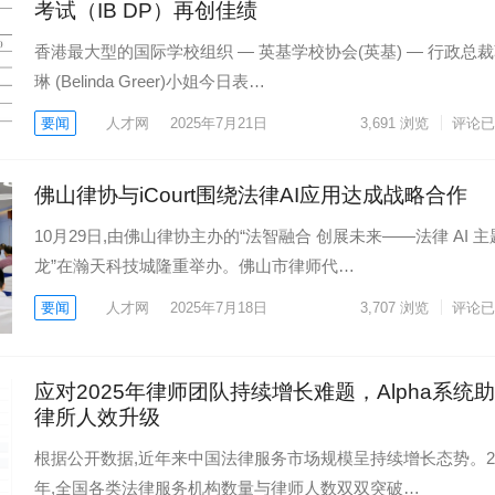
考试（IB DP）再创佳绩
香港最大型的国际学校组织 — 英基学校协会(英基) — 行政总
琳 (Belinda Greer)小姐今日表…
要闻
人才网
2025年7月21日
3,691
浏览
评论已
佛山律协与iCourt围绕法律AI应用达成战略合作
10月29日,由佛山律协主办的“法智融合 创展未来——法律 AI 
龙”在瀚天科技城隆重举办。佛山市律师代…
要闻
人才网
2025年7月18日
3,707
浏览
评论已
应对2025年律师团队持续增长难题，Alpha系统
律所人效升级
根据公开数据,近年来中国法律服务市场规模呈持续增长态势。20
年,全国各类法律服务机构数量与律师人数双双突破…