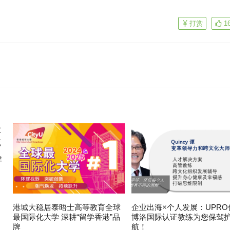
打赏
1
律
港城大稳居泰晤士高等教育全球
企业出海×个人发展：UPRO
最国际化大学 深耕“留学香港”品
博洛国际认证教练为您保驾
牌
航！