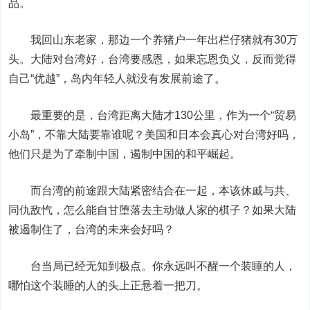
品。
我回山东老家，那边一个养猪户一年出栏仔猪就有30万
头。大陆对台湾好，台湾要感恩，如果忘恩负义，反而觉得
自己“优越”，岛内年轻人就没有发展前途了。
最重要的是，台湾距离大陆才130公里，作为一个“贸易
小岛”，不靠大陆要靠谁呢？美国和日本会真心对台湾好吗，
他们只是为了牵制中国，遏制中国的和平崛起。
而台湾的前途跟大陆紧密结合在一起，本该休戚与共、
同仇敌忾，怎么能自甘堕落去主动做人家的棋子？如果大陆
被遏制住了，台湾的未来会好吗？
台当局已经无知到极点。你永远叫不醒一个装睡的人，
哪怕这个装睡的人的头上正悬着一把刀。