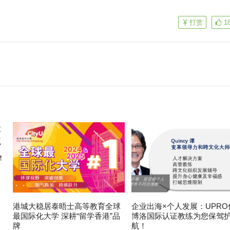
打赏
1
律
港城大稳居泰晤士高等教育全球
企业出海×个人发展：UPRO
最国际化大学 深耕“留学香港”品
博洛国际认证教练为您保驾
牌
航！