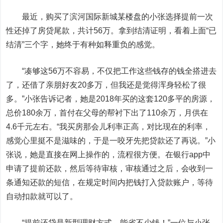
最近，购买了滨河国际新城某楼盘的小张选择提前一次
性还掉了房贷尾款，共计56万。拿到结清证明，看着上面“已
结清”三个字，她终于有种如释重负的感觉。
“凑够这56万不容易，不仅把工作这些钱存的钱全搭进去
了，还借了亲朋好友20多万，但我还是觉得浑身轻松了很
多。”小张告诉记者，她是2018年买的这套120多平的房源，
总价180余万，首付在父母的帮衬下出了110余万，月供在
4.6千元左右。“我买房那会儿利率正高，对比现在的利率，
感觉心里挺不是滋味的，于是一咬牙先把贷款还了再说。”小
张说，她是直接在网上操作的，流程很方便。在银行app中
申请了提前还款，然后等待审核，审核通过之后，会收到一
条通知还款的短信，在规定时间内把钱打入贷款账户，等待
自动扣款就可以了。
“提前还贷是新型理财方式，能省不少钱！”一位与小张