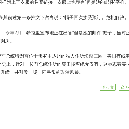
同样附上了衣服的售卖链接，衣服上也印有“但是她的邮件”字样。
其前述第一条推文下留言说：“帽子再次接受预订。危机解决。”
今年2月，希拉里宣布她正在出售“但是她的邮件”帽子，当时
宫厕所。
查前总统特朗普位于佛罗里达州的私人住所海湖庄园。美国有线
历史上，针对一位前总统住所的突击搜查绝无仅有，这标志着美
性升级，并引发一场非同寻常的政治风暴。
打赏
1