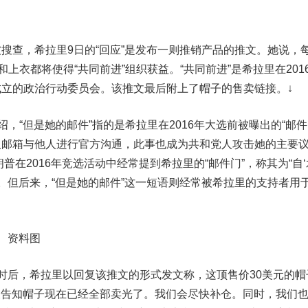
查，希拉里9日的“回应”是发布一则推销产品的推文。她说，
和上衣都将使得“共同前进”组织获益。“共同前进”是希拉里在201
立的政治行动委员会。该推文最后附上了帽子的售卖链接。↓
“但是她的邮件”指的是希拉里在2016年大选前被曝出的“邮件
人邮箱与他人进行官方沟通，此事也成为共和党人攻击她的主要
普在2016年竞选活动中经常提到希拉里的“邮件门”，称其为“自‘
”。但后来，“但是她的邮件”这一短语则经常被希拉里的支持者用
） 资料图
后，希拉里以回复该推文的形式发文称，这顶售价30美元的帽
我被告知帽子现在已经全部卖光了。我们会尽快补仓。同时，我们