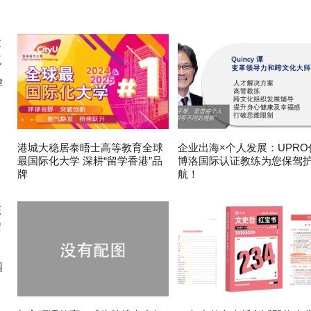
律
港城大稳居泰晤士高等教育全球
企业出海×个人发展：UPRO
最国际化大学 深耕“留学香港”品
博洛国际认证教练为您保驾
牌
航！
园