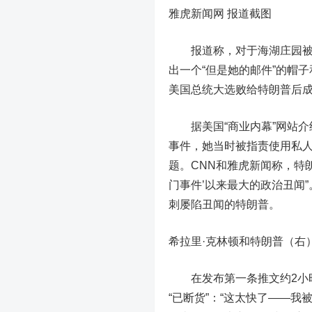
雅虎新闻网 报道截图
报道称，对于海湖庄园被搜
出一个“但是她的邮件”的帽子
美国总统大选败给特朗普后成
据美国“商业内幕”网站介绍，
事件，她当时被指责使用私
题。CNN和雅虎新闻称，特朗
门事件’以来最大的政治丑闻
刺屡陷丑闻的特朗普。
希拉里·克林顿和特朗普（右
在发布第一条推文约2小时
“已断货”：“这太快了——