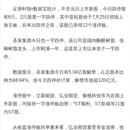
证券时报•数据宝统计，不含当日上市新股，今日跌停股
有6只。2只股票一字跌停，其中
晋拓股份
于7月25日登陆上
海主板，在本次跌停之前，该股已录得12个涨停板。
圣泉集团
今日也一字跌停。该公司是国内酚醛树脂、呋
喃树脂龙头，上市刚满一年，这是其上市以来首个一字跌
停。
数据显示，圣泉集团今日有5.34亿股解禁，占总股本比
例为68.94%。按今天跌停价计算，解禁市值超120亿元。
涨停股中，
立新能源
、
弘业期货
、
魅视科技
等为近期上
市新股，均保持一字涨停板趋势；
*ST顺利
、
ST新城
等11股
为ST股。
从收盘涨停板封单量来看，弘业期货最受资金追捧，收