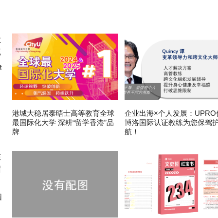
律
港城大稳居泰晤士高等教育全球
企业出海×个人发展：UPRO
最国际化大学 深耕“留学香港”品
博洛国际认证教练为您保驾
牌
航！
园