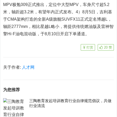
MPV极氪009正式推出，定位中大型MPV，车身尺寸超5.2
米，轴距超3.2米，有望年内正式发布。4）8月5日，吉利基
于CMA架构打造的全新A级旗舰SUVFX11正式定名博越L，
轴距2777mm，相比星越L略小，将提供传统燃油版及雷神智
擎Hi·F油电混动版，于8月10日开启下单通道。
打赏
20
赞
关于作者:
人才网
为您推荐
三陶教育发起培训教育行业自律规范倡议，共做
行业清流