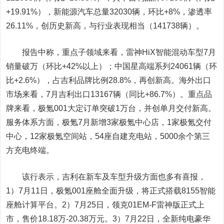
+19.91%），新能源汽车总量32030辆，环比+8%，渗透率
26.11%，创历史新高，与行业表现相当（141738辆）。
报告中称，重点子领域来看，雷神HiX智能混动车型7月
销量破万（环比+42%以上）；中国星高端系列24061辆（环
比+2.6%），占吉利品牌比例28.8%，再创新高。海外出口
市场来看，7月吉利出口13167辆（同比+86.7%）。重点品
牌来看，极氪001大定订单突破1万台，并创单月交付新高。
服务体系方面，极氪7月新增3家极氪中心店，1家极氪交付
中心，12家极氪空间站，54座自建充电站，5000余个第三
方充电终端。
该行表示，吉利在新车及车型升级方面也多有喜报，
1）7月11日，极氪001座舱全面升级，将正式搭载8155智能
座舱计算平台。2）7月25日，领克01EM-F雷神版正式上
市，售价18.18万-20.38万元。3）7月22日，全新纯电豪华