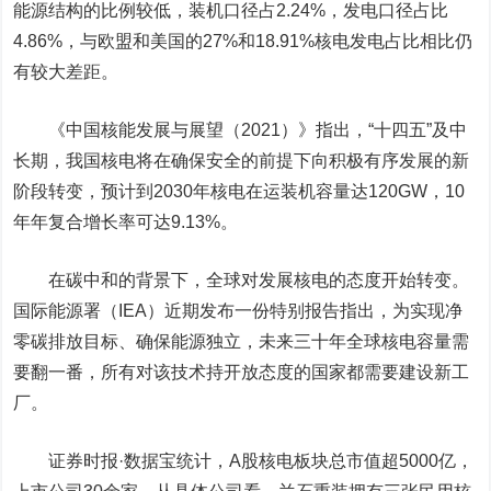
能源结构的比例较低，装机口径占2.24%，发电口径占比
4.86%，与欧盟和美国的27%和18.91%核电发电占比相比仍
有较大差距。
《中国核能发展与展望（2021）》指出，“十四五”及中
长期，我国核电将在确保安全的前提下向积极有序发展的新
阶段转变，预计到2030年核电在运装机容量达120GW，10
年年复合增长率可达9.13%。
在碳中和的背景下，全球对发展核电的态度开始转变。
国际能源署（IEA）近期发布一份特别报告指出，为实现净
零碳排放目标、确保能源独立，未来三十年全球核电容量需
要翻一番，所有对该技术持开放态度的国家都需要建设新工
厂。
证券时报·数据宝统计，A股核电板块总市值超5000亿，