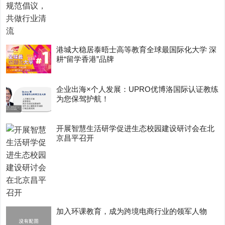
港城大稳居泰晤士高等教育全球最国际化大学 深
耕“留学香港”品牌
企业出海×个人发展：UPRO优博洛国际认证教练
为您保驾护航！
开展智慧生活研学促进生态校园建设研讨会在北
京昌平召开
加入环课教育，成为跨境电商行业的领军人物