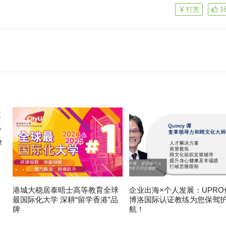
打赏
1
律
港城大稳居泰晤士高等教育全球
企业出海×个人发展：UPRO
最国际化大学 深耕“留学香港”品
博洛国际认证教练为您保驾
牌
航！