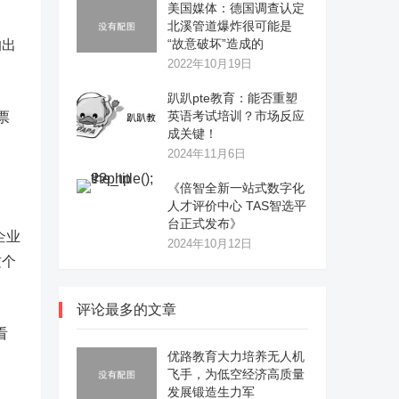
美国媒体：德国调查认定
北溪管道爆炸很可能是
“故意破坏”造成的
均出
2022年10月19日
趴趴pte教育：能否重塑
英语考试培训？市场反应
票
成关键！
2024年11月6日
《倍智全新一站式数字化
人才评价中心 TAS智选平
台正式发布》
企业
2024年10月12日
这个
评论最多的文章
看
优路教育大力培养无人机
飞手，为低空经济高质量
发展锻造生力军