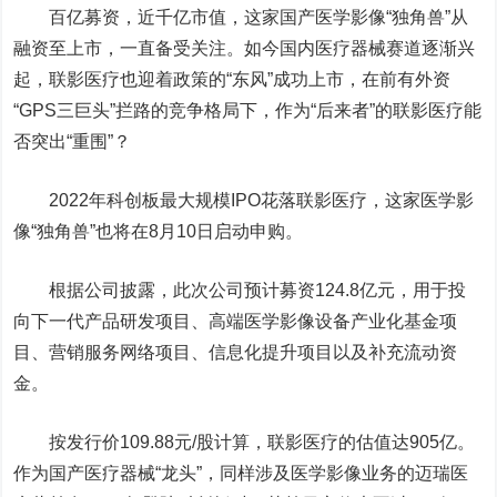
百亿募资，近千亿市值，这家国产医学影像“独角兽”从
融资至上市，一直备受关注。如今国内医疗器械赛道逐渐兴
起，
联影医疗
也迎着政策的“东风”成功上市，在前有外资
“GPS三巨头”拦路的竞争格局下，作为“后来者”的联影医疗能
否突出“重围”？
2022年科创板最大规模IPO花落联影医疗，这家医学影
像“独角兽”也将在8月10日启动申购。
根据公司披露，此次公司预计募资124.8亿元，用于投
向下一代产品研发项目、高端医学影像设备产业化基金项
目、营销服务网络项目、信息化提升项目以及补充流动资
金。
按发行价109.88元/股计算，联影医疗的估值达905亿。
作为国产医疗器械“龙头”，同样涉及医学影像业务的
迈瑞医