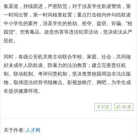
集渠道，持续跟进，严密防范；对于涉及学生欺凌警情，第
一时间出警，第一时间核查处置；重点打击校内外勾结欺凌
中小学生的案件，涉及学生的抢劫、抢夺、盗窃、诈骗、“校
园贷”、兜售毒品、故意伤害等违法犯罪活动，坚决依法从严
惩处。
同时，各级公安机关将主动联合学校、家庭、社会，共同做
好未成年人防欺凌、防暴力的法治教育；建立完善责任机
制、联动机制、考评问责机制，坚决查禁校园周边非法出版
物，取缔违法经营书报摊点、影视放映厅、网吧，为学生成
长提供健康环境。
打赏
26
赞
关于作者:
人才网