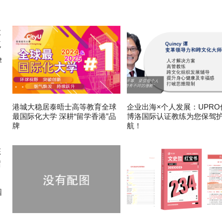
律
港城大稳居泰晤士高等教育全球
企业出海×个人发展：UPRO
最国际化大学 深耕“留学香港”品
博洛国际认证教练为您保驾
牌
航！
园