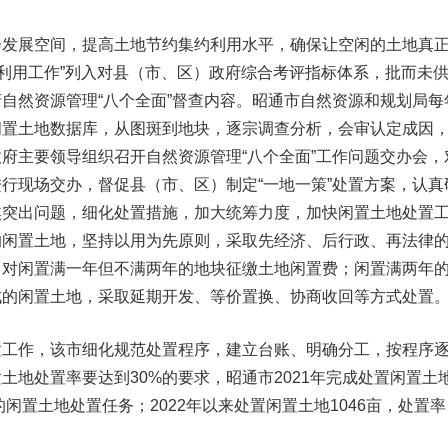
展空间，提高土地节约集约利用水平，确保让空闲的土地真正
约利用工作”列入对县（市、区）政府综合考评指标体系，批而未
自然资源管理“八个全面”督查内容。昭通市自然资源和规划局每
闲置土地数据库，从图斑到地块，逐宗调查分析，会审认定成因
府主要领导组织召开自然资源管理“八个全面”工作问题交办会，
行现场交办，督促县（市、区）制定“一地一策”处置方案，认真
焦突出问题，细化处置措施，加大统筹力度，加快闲置土地处置
的闲置土地，坚持以用为先原则，采取先经济、后行政、再法律
。对闲置满一年但不满两年的地块征缴土地闲置费；闲置满两年
成的闲置土地，采取延期开发、等价置换、协商收回等方式处置
作，该市细化规范处置程序，建立台账、明确分工，按程序
土地处置率要达到30%的要求，昭通市2021年完成处置闲置土
的闲置土地处置任务；2022年以来处置闲置土地1046亩，处置率