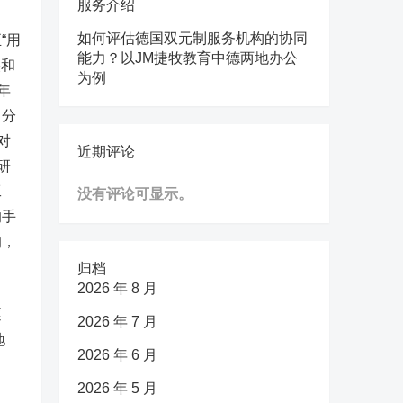
服务介绍
如何评估德国双元制服务机构的协同
“用
能力？以JM捷牧教育中德两地办公
供和
为例
年
，分
对
近期评论
研
工
没有评论可显示。
的手
的，
。
归档
2026 年 8 月
逐
2026 年 7 月
地
2026 年 6 月
2026 年 5 月