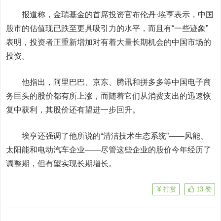
报道称，金瑞基金的首席投资官布伦丹·埃亨表示，中国
股市的估值现已跌至更具吸引力的水平，而且有“一些迹象”
表明，投资者正重新增加对有着大量长期机会的中国市场的
投资。
他指出，阿里巴巴、京东、腾讯和拼多多等中国电子商
务巨头的股价都有所上涨，而随着它们从消费支出的迅速恢
复中获利，其股价还有望进一步回升。
埃亨还强调了他所说的“清洁技术生态系统”——风能、
太阳能
和电动汽车企业——尽管这些企业的股价今年经历了
调整期，但有望实现长期增长。
打赏
13
赞