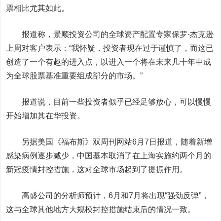
票相比尤其如此。
报道称，景顺投资公司的全球资产配置专家保罗·杰克逊
上周对客户表示：“我怀疑，投资者现在过于谨慎了，而这已
创造了一个有趣的进入点，以进入一个将在未来几十年中成
为全球股票基准重要组成部分的市场。”
报道说，目前一些投资者似乎已经足够放心，可以慢慢
开始增加其在华投资。
另据美国《福布斯》双周刊网站6月7日报道，随着新增
感染病例逐步减少，中国基本取消了在上海实施约两个月的
新冠疫情封控措施，这对全球市场起到了提振作用。
高盛公司的分析师预计，6月和7月将出现“强劲反弹”，
这与全球其他地方大规模封控措施结束后的情况一致。