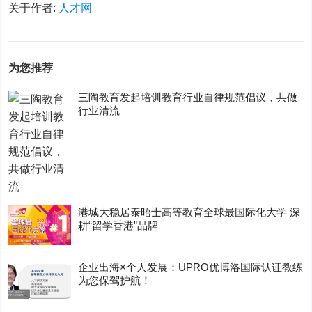
关于作者:
人才网
为您推荐
三陶教育发起培训教育行业自律规范倡议，共做
行业清流
港城大稳居泰晤士高等教育全球最国际化大学 深
耕“留学香港”品牌
企业出海×个人发展：UPRO优博洛国际认证教练
为您保驾护航！