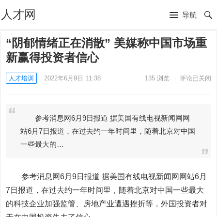
人才网
导航
“阴郁情绪正在消散” 美媒称中国市场重
新赢得投资者信心
人才培训
2022年6月9日 11:38
135
浏览
评论已关闭
参考消息网6月9日报道 据美国有线电视新闻网网
站6月7日报道，在过去约一年时间里，随着北京对中国
一些最大的…
参考消息网6月9日报道
据美国有线电视新闻网网站6月
7日报道，在过去约一年时间里，随着北京对中国一些最大
的科技企业加强监管、房地产业遭遇挫折等，外国投资者对