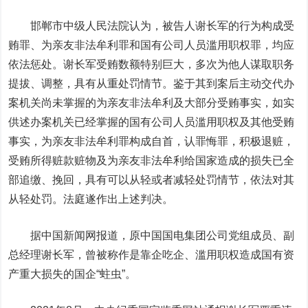
邯郸市中级人民法院认为，被告人谢长军的行为构成受
贿罪、为亲友非法牟利罪和国有公司人员滥用职权罪，均应
依法惩处。谢长军受贿数额特别巨大，多次为他人谋取职务
提拔、调整，具有从重处罚情节。鉴于其到案后主动交代办
案机关尚未掌握的为亲友非法牟利及大部分受贿事实，如实
供述办案机关已经掌握的国有公司人员滥用职权及其他受贿
事实，为亲友非法牟利罪构成自首，认罪悔罪，积极退赃，
受贿所得赃款赃物及为亲友非法牟利给国家造成的损失已全
部追缴、挽回，具有可以从轻或者减轻处罚情节，依法对其
从轻处罚。法庭遂作出上述判决。
据中国新闻网报道，原中国国电集团公司党组成员、副
总经理谢长军，曾被称作是靠企吃企、滥用职权造成国有资
产重大损失的国企“蛀虫”。