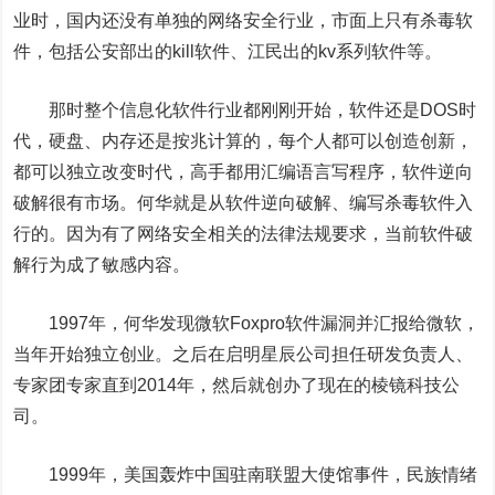
业时，国内还没有单独的网络安全行业，市面上只有杀毒软
件，包括公安部出的
kill
软件、江民出的
kv
系列软件等。
那时整个信息化软件行业都刚刚开始，软件还是
DOS
时
代，硬盘、内存还是按兆计算的，每个人都可以创造创新，
都可以独立改变时代，高手都用汇编语言写程序，软件逆向
破解很有市场。何华就是从软件逆向破解、编写杀毒软件入
行的。因为有了网络安全相关的法律法规要求，当前软件破
解行为成了敏感内容。
1997
年，何华发现微软
Foxpro
软件漏洞并汇报给微软，
当年开始独立创业。之后在
启明星辰
公司担任研发负责人、
专家团专家直到
2014
年，然后就创办了现在的棱镜科技公
司。
1999
年，美国轰炸中国驻南联盟大使馆事件，民族情绪