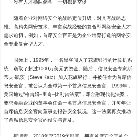
没有人才梯队储备，一切都是空谈
随着企业对网络安全的战略定位升级，对具有战略思
维、高精尖网安技术、丰富实战经验的复合型网络安全人才
需求迫切，例如，首席安全官正是为企业培育打造的网络安
全专业复合型人才。
国际上，
1995
年，一名黑客闯入了花旗银行的计算机系
统，窃取了超过
1000
万美元的资金。随后，信息安全专家斯
蒂夫·凯茨（
Steve Katz
）加入花旗银行，并被任命为首席信
息安全官，被公认为全球第一个首席信息安全官。
1999
年，
美国通过“格雷姆
–
里奇
–
比利雷法案”，即金融现代化法案，
要求金融企业的董事会任命一名首席信息安全官，并每年让
首席信息安全官向董事会报告安全状况。这一法案再次推动
了首席信息安全官的设立与普及。
据调查，
2018
年至
2019
年期间，拥有首席安全官的全