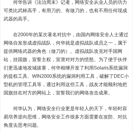
何华告诉《法治周末》记者，网络安全从业人员的功力
可类比武林高手，有用刀的、有做刀的，也有不用任何现成
武器的高手。
在
2000
年的某次著名对抗中，由国内网络安全人士通过
网络自发形成虚拟战队，何华就是虚拟战队成员之一，属于
提供网络武器的角色（做刀的）。虚拟战队攻克对手国网
站，挂国旗，宣誓主权，宣泄对对方的愤怒。为了便于伙伴
们更迅速地攻城拔寨，何华相继开发了利用
Solaris
系统漏洞
的提权工具、
WIN2000
系统的漏洞利用工具，破解了
DEC
小
型机的管理工具等，通过利用这些工具，战友才能顺利地把
国旗挂在对方的网站上，宣誓我们的网络攻击成果。
何华认为，网络安全行业更是年轻人的天下，年轻时容
易培养逆向思维，网络安全工作很多方面需要在攻防、对抗
角度去思考问题。