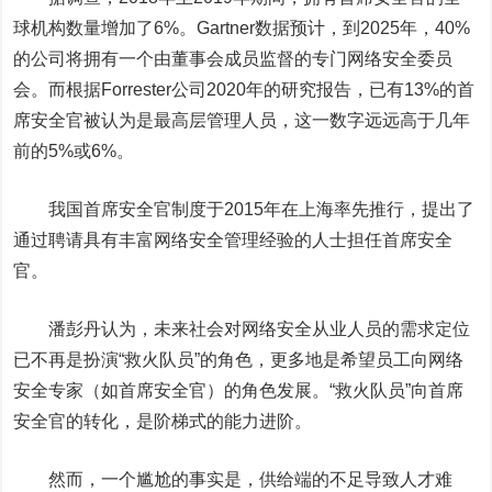
球机构数量增加了
6%
。
Gartner
数据预计，到
2025
年，
40%
的公司将拥有一个由董事会成员监督的专门网络安全委员
会。而根据
Forrester
公司
2020
年的研究报告，已有
13%
的首
席安全官被认为是最高层管理人员，这一数字远远高于几年
前的
5%
或
6%
。
我国首席安全官制度于
2015
年在上海率先推行，提出了
通过聘请具有丰富网络安全管理经验的人士担任首席安全
官。
潘彭丹认为，未来社会对网络安全从业人员的需求定位
已不再是扮演
“救火队员”的角色，更多地是希望员工向网络
安全专家（如首席安全官）的角色发展。“救火队员”向首席
安全官的转化，是阶梯式的能力进阶。
然而，一个尴尬的事实是，供给端的不足导致人才难