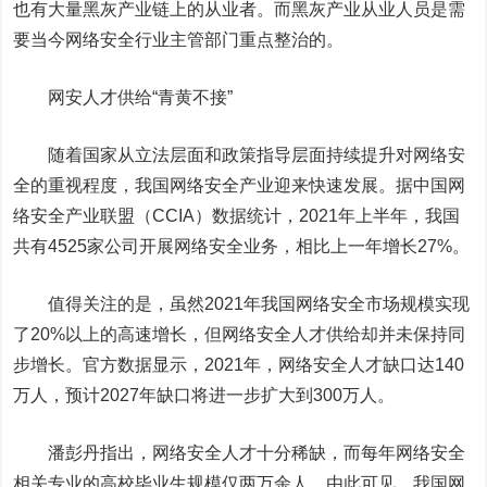
也有大量黑灰产业链上的从业者。而黑灰产业从业人员是需
要当今网络安全行业主管部门重点整治的。
网安人才供给
“青黄不接”
随着国家从立法层面和政策指导层面持续提升对网络安
全的重视程度，我国网络安全产业迎来快速发展。据中国网
络安全产业联盟（
CCIA
）数据统计，
2021
年上半年，我国
共有
4525
家公司开展网络安全业务，相比上一年增长
27%
。
值得关注的是，虽然
2021
年我国网络安全市场规模实现
了
20%
以上的高速增长，但网络安全人才供给却并未保持同
步增长。官方数据显示，
2021
年，网络安全人才缺口达
140
万人，预计
2027
年缺口将进一步扩大到
300
万人。
潘彭丹指出，网络安全人才十分稀缺，而每年网络安全
相关专业的高校毕业生规模仅两万余人，由此可见，我国网