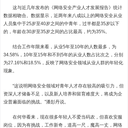
这与近几年发布的《网络安全产业人才发展报告》统计
数据相吻合。数据显示，近两年来八成以上的网络安全从业
人员集中于
25
岁至
40
岁之间的中青年，过半都是
35
岁以下
的，年龄在
30
岁至
35
岁之间的占比最高，约为
35%
。
结合工作年限来看，从业
5
年至
10
年的人数最多，为
34.58%
，
10
年至
15
年和不到
5
年的从业人数占比次之，分别
为
27.16%
和
18.5%
，反映了网络安全领域从业人群的年轻化
现象。
“这说明网络安全领域对青年人才存在较高的吸引力，但
资深人才储备不足，以及新人培养和留育难度大，将成为企
业普遍面临的挑战。”潘彭丹说。
在何华看来，现在很多年轻人不爱当码农，但喜欢安服
岗位，因为有挑战，工作新奇，道高一尺，魔高一丈，网络