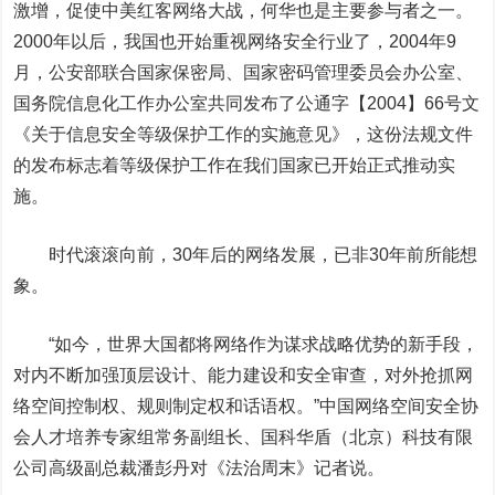
激增，促使中美红客网络大战，何华也是主要参与者之一。
2000
年以后，我国也开始重视网络安全行业了，
2004
年
9
月，公安部联合国家保密局、国家密码管理委员会办公室、
国务院信息化工作办公室共同发布了公通字【
2004
】
66
号文
《关于信息安全等级保护工作的实施意见》，这份法规文件
的发布标志着等级保护工作在我们国家已开始正式推动实
施。
时代滚滚向前，
30
年后的网络发展，已非
30
年前所能想
象。
“如今，世界大国都将网络作为谋求战略优势的新手段，
对内不断加强顶层设计、能力建设和安全审查，对外抢抓网
络空间控制权、规则制定权和话语权。”中国网络空间安全协
会人才培养专家组常务副组长、国科华盾（北京）科技有限
公司高级副总裁潘彭丹对《法治周末》记者说。