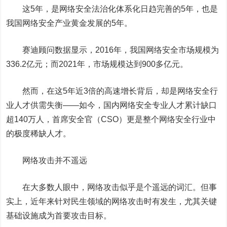
这
5
年，是网络安全法治化体系化日趋完善的
5
年，也是
我国网络安全产业黄金发展的
5
年。
赛迪顾问数据显示，
2016
年，我国网络安全市场规模为
336.2
亿元；而
2021
年，市场规模达到
900
多亿元。
然而，在这
5
年近
3
倍的高速增长背后，却是网络安全行
业人才供需失衡——如今，国内网络安全专业人才累计缺口
超
140
万人，首席安全官（
CSO
）更是整个网络安全行业中
的极度稀缺人才。
网络攻击并不遥远
在大多数人眼中，网络攻击似乎是个遥远的词汇。但事
实上，近年来针对民生领域的网络攻击时有发生，尤其关键
基础设施成为首要攻击目标。