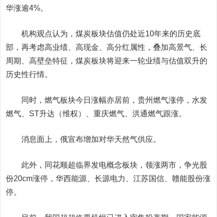
华
涨逾4%。
机构观点认为，煤炭板块估值仍处近10年来的历史底
部，再考虑高业绩、高现金、高分红属性，叠加高景气、长
周期、高壁垒特征，煤炭板块将迎来一轮业绩与估值双升的
历史性行情。
同时，燃气板块今日涨幅亦居前，
贵州燃气
涨停，
水发
燃气
、
ST升达
（维权）、
重庆燃气
、
洪通燃气
跟涨。
消息面上，俄宣布增加对华天然气供应。
此外，
同花顺
超临界发电概念板块，领涨两市，
争光股
份
20cm涨停，华西能源、长源电力、江苏国信、赣能股份涨
停。