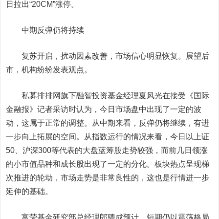
日拉出“20CM”涨停。
中期反弹仍将持续
复苏开启，扰动因素改善，市场信心明显恢复。展望后
市，机构纷纷发表观点。
私募排排网旗下融智投资基金经理夏风光在接受《国际
金融报》记者采访时认为，今日市场盘中出现了一定的波
动，这属于正常的调整。从中期来看，反弹仍将继续，有进
一步向上拓展的空间。从指数运行的情况来看，今日以上证
50、沪深300等代表的大盘蓝筹股走势较强，而前几日领涨
的小市值品种和成长股出现了一定的分化。板块热点呈现梯
次推进的轮动，市场走势是非常良性的，这也是行情进一步
延伸的基础。
富荣基金研究部总经理郎骋成预计，短期仍以震荡格局