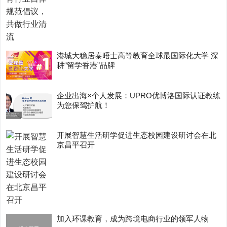
港城大稳居泰晤士高等教育全球最国际化大学 深
耕“留学香港”品牌
企业出海×个人发展：UPRO优博洛国际认证教练
为您保驾护航！
开展智慧生活研学促进生态校园建设研讨会在北
京昌平召开
加入环课教育，成为跨境电商行业的领军人物