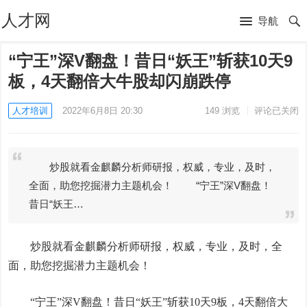
人才网
导航
“宁王”深V翻盘！昔日“妖王”斩获10天9
板，4天翻倍大牛股却闪崩跌停
人才培训
2022年6月8日 20:30
149
浏览
评论已关闭
炒股就看金麒麟分析师研报，权威，专业，及时，
全面，助您挖掘潜力主题机会！ “宁王”深V翻盘！
昔日“妖王…
炒股就看金麒麟分析师研报，权威，专业，及时，全
面，助您挖掘潜力主题机会！
“宁王”深V翻盘！昔日“妖王”斩获10天9板，4天翻倍大