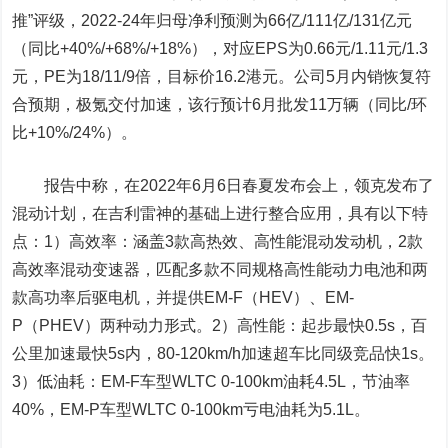
推”评级，2022-24年归母净利预测为66亿/111亿/131亿元
（同比+40%/+68%/+18%），对应EPS为0.66元/1.11元/1.3
元，PE为18/11/9倍，目标价16.2港元。公司5月内销恢复符
合预期，极氪交付加速，该行预计6月批发11万辆（同比/环
比+10%/24%）。
报告中称，在2022年6月6日春夏发布会上，领克发布了
混动计划，在吉利雷神的基础上进行整合应用，具有以下特
点：1）高效率：涵盖3款高热效、高性能混动发动机，2款
高效率混动变速器，匹配多款不同规格高性能动力电池和两
款高功率后驱电机，并提供EM-F（HEV）、EM-
P（PHEV）两种动力形式。2）高性能：起步最快0.5s，百
公里加速最快5s内，80-120km/h加速超车比同级竞品快1s。
3）低油耗：EM-F车型WLTC 0-100km油耗4.5L，节油率
40%，EM-P车型WLTC 0-100km亏电油耗为5.1L。