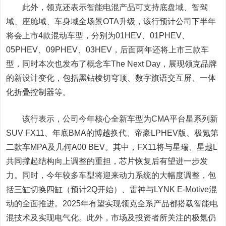
此外，领克还表示智能电混产品可支持底盘域、智驾
域、座舱域、车身域全场景OTA升级，该行预计公司下半年
将会上市4款混动车型，分别为01HEV、01PHEV、
05PHEV、09PHEV、03HEV，后面两年还将上市三款车
型，同时本次也发布了概念车The Next Day，展现领克品牌
的新设计变化，包括黑钻棱切穹顶、数字旗语交互屏、一体
化折叠控制器等。
该行表示，公司今年核心全新车型为CMA平台星系列新
SUV FX11、年底BMA的博越换代、帝豪LPHEV版、极氪第
二款车MPA及几何A00 BEV。其中，FX11将与星瑞、星越L
共同撑起结构向上调整的重担，芯片恢复后有望进一步发
力。同时，今年较多车型将迎来动力系统的大幅度调整，包
括三缸切换四缸（预计2Q开始）、雷神与LYNK E-Motive混
动的全面推进。2025年有望实现领克全系产品都搭载智能电
混技术及实现电气化。此外，市场及投资者所关注的极氪仍