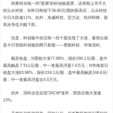
和莱特光电一同“退潮”的科创板股票，还有刚上市不久
的
云从科技
，在昨日刚创下36.60元/股的新高后，云从科技
今日大跌逾11%。此外，
东威科技
、
宏力达
、
杭州柯林
、
新
风光
等也大幅下跌。
但是，科创板中依旧有一些个股实现了大涨，最突出就
是今日登陆科创板的两只新股——
昱能科技
、
华海清科
。
截至收盘，N昱能大涨77.98%，报价290.1元/股，盘中
最高触及了311元/股，中一签最高浮盈7.4万元；N华海首日
收盘大涨63.98%，报价224.1元/股，盘中最高触及246.6元/
股，中一签最高浮盈近5.5万元。
此外，
深科达
也实现“20CM”涨停，
荣昌生物
大涨逾
13%。