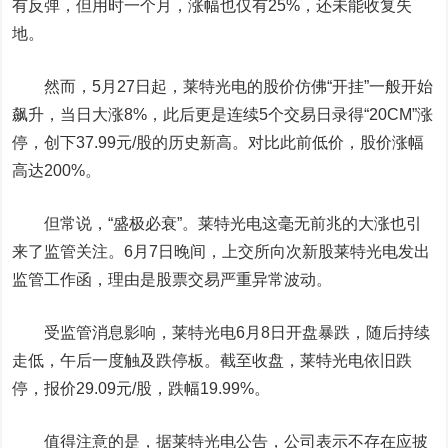
有反弹，但用时一个月，涨幅也仅有25%，还未能收复失
地。
然而，5月27日起，莱特光电的股价仿佛“开挂”一般开始
飙升，当日大涨8%，此后更是连续5个交易日录得“20CM”涨
停，创下37.99元/股的历史新高。对比此前低价，股价涨幅
高达200%。
但常说，“盛极必衰”。莱特光电这毫无前兆的大涨也引
来了监管关注。6月7日晚间，上交所向次新股莱特光电发出
监管工作函，理由是股票交易严重异常波动。
受监管消息影响，莱特光电6月8日开盘暴跌，随后持续
走低，午后一度触及跌停板。截至收盘，莱特光电依旧跌
停，报价29.09元/股，跌幅19.99%。
值得注意的是，据莱特光电公告，公司表示不存在应披