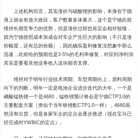
上述机构坦言，其实涨价与碳酸锂的影响，本身在宁德
身上就会有放大效应，客户数量多体量大，这个是宁德此前
维持长期竞争力的优势，但是涨价过程也肯定会相对较慢，
因为宁德按照成本加成会对车企产生巨大的影响（不只是涨
价幅度，还有总的份额），因此确实盈利修复没想象中那么
迅速，此前给的预期也是3-5%的毛利率修复，对应到净利润
其实是要看其他业务收入这块能否支撑。
维持对于明年行业技术周期、车型周期向上，原料周期
向下的判断，明年一定是电池企业进步迭代的大年，一个是
磷酸锰铁锂一个是4680，锰铁锂预计将会是宁德CTP3.0的
主要配套方案（类似于当年铁锂配CTP1.0一样），4680虽
然没有出货，但是各家车企的定点会逐步推进（现在宝马已
经完成对YW和C的定点）。