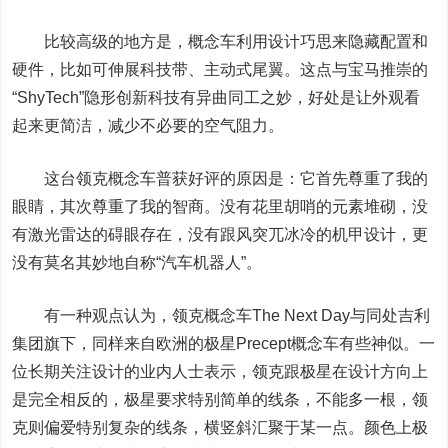
比较高级的地方是，概念车利用设计巧思来隐藏配置和
硬件，比如可伸展科技带、主动式尾翼。这点与宝马推崇的
“ShyTech”隐形创新科技有异曲同工之妙，好处是让外观看
起来更简洁，减少不必要的空气阻力。
这台领克概念车普获好评的原因是：它首先尊重了我的
眼睛，其次尊重了我的智商。没有花里胡哨的元素堆砌，没
有激光雷达的碍眼存在，没有跟风突兀冰冷的机甲设计，更
没有莫名其妙地自称“汽车机器人”。
有一种观点认为，领克概念车The Next Day与同处吉利
集团旗下，同样来自欧洲的极星Precept概念车有些神似。一
位长期关注设计的业内人士表示，领克跟极星在设计方向上
是完全相反的，极星要求特别简单的线条，不能多一根，领
克则偏爱特别复杂的线条，横竖斜汇聚于某一点。颜色上极