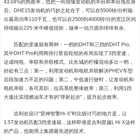
43.04%的热效率，也把一向很懂发动机的丰田和本田甩在身
后。DHE15发动机的巧妙之处在于，可以在5500转/分时输
出最高功率110千瓦，也可以在2500到4000转/分的宽泛区间
持续输出225·米牛峰值扭矩，做单一动力源亦绰绰有余。
匹配的变速箱有两种：一档的DHT和三挡的DHT Pro。
其中DHT Pro利用两排行星齿轮组的布局实现了3挡变速，
达成纯电、串联和并联模式。比长城的柠檬混动多出一档，
好处有三点：第一，利用发动机和电机并联解决PHEV车型
后段加速力不足的问题；第二，中低速行驶时，让发动机和
电机串联，各司其职，拉高系统整体效率；第三，利用1挡
大速比实现燃油车才有的“弹射起步”，提升起步效率。
吉利在设计“雷神智擎Hi·X”时比较讨巧的地方是，让
1.5T发动机匹配3挡变速箱，这样即便是吉利星越L Hi·X这样
的产品，也能用上集团最先进的技术。