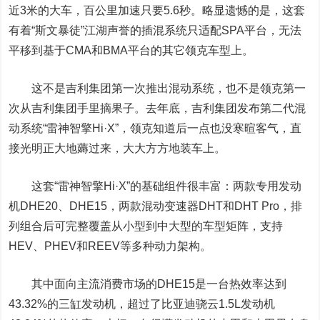
近3米的大车，百公里加速只要5.6秒。略显遗憾的是，这套
有着“斯文暴徒”江湖声誉的插混系统只适配SPA平台，无法
平移到基于CMA和BMA平台的其它领克车型上。
这不是吉利集团第一次推出混动系统，也不是领克第一
次从吉利集团手里摘果子。去年底，吉利集团发布第二代混
动系统“雷神智擎Hi·X”，领克知道后一点也没寒暄客气，直
接光明正大地薅过来，大大方方地装车上。
这套“雷神智擎Hi·X”的基础组件很丰富：两款专用发动
机DHE20、DHE15，两款混动变速器DHT和DHT Pro，排
列组合后可完整覆盖从小型到中大型的车型矩阵，支持
HEV、PHEV和REEV等多种动力架构。
其中面向主流消费市场的DHE15是一台热效率达到
43.32%的三缸发动机，超过了比亚迪骁云1.5L发动机