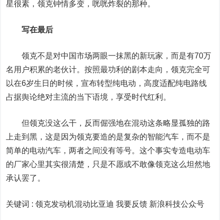
星很素，领克钟情多变，咣咣炸裂的那种。
写在最后
领克不是对中国市场两眼一抹黑的新玩家，而是有70万
名用户积累的老伙计。按照最功利的剧本走向，领克完全可
以在6岁生日的时候，宣布转型纯电动，高度适配纯电路线
占据舆论绝对主流的当下语境，享受时代红利。
但领克没这么干，反而倔强地在混动这条略显孤独的路
上走到黑，这是因为领克要造的是复杂的智能汽车，而不是
简单的电动汽车，两者之间没有等号。这个事实专造电动车
的厂家心里其实很清楚，只是不愿或不敢像领克这么坦然地
承认罢了。
关键词 :
领克发动机混动比亚迪 我要反馈
新浪科技公众号