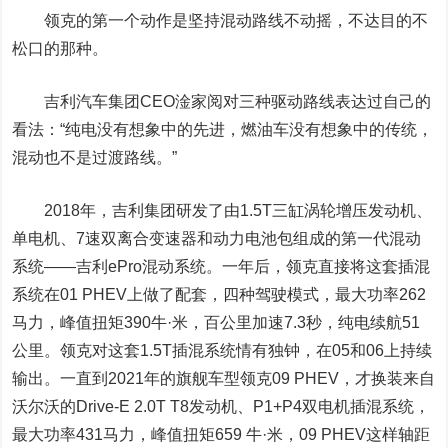
领克的第一个动作是坚持混动路线不动摇，不达目的不
松口的那种。
吉利汽车
集团CEO淦家阅对三种驱动路线表达过自己的
看法：“纯电没有想象中的先进，燃油车没有想象中的传统，
混动也不是过渡路线。”
2018年，吉利集团研发了由1.5T三缸涡轮增压发动机、
单电机、7速双离合变速器和动力电池包组成的第一代混动
系统——吉利ePro混动系统。一年后，领克直接将这套插混
系统在01 PHEV上做了配套，四种驾驶模式，最大功率262
马力，峰值扭矩390牛·米，百公里加速7.3秒，纯电续航51
公里。领克对这套1.5T插混系统情有独钟，在05和06上持续
输出。一直到2021年的旗舰车型领克09 PHEV，才换装来自
沃尔沃的Drive-E 2.0T T8发动机、P1+P4双电机插混系统，
最大功率431马力，峰值扭矩659 牛·米，09 PHEV这样轴距