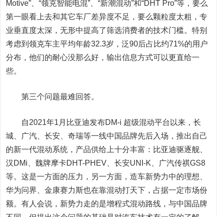
Motive”、“领克智能电混”、“新潮混动”和“DHT Pro”等，要么
第一眼看上去和其它车厂差异度不足，要么颗粒度太粗，专
业垂直度太深，无形中提高了筛选消费者的技术门槛。特别
考虑到领克车主平均年龄32.3岁，泛90后占比约71%的用户
分布，他们的耐心没那么好，输出信息方式可以更直给一
些。
第三个问题最难回答。
自2021年1月比亚迪发布DM-i 超级混动平台以来，长
城、广汽、长安、奇瑞等一线中国品牌先后入场，推出自己
的新一代混动系统，产品供给上十分丰富：比亚迪驱逐舰、
汉DMi、魏牌摩卡DHT-PHEV、长安UNI-K、广汽传祺GS8
等。这是一方面的压力，另一方面，造车新势力中的
理想
、
华为问界、金康赛力斯也在靠混动打天下，占据一定市场份
额。有人会说，新势力走的是增程式混动路线，与中国品牌