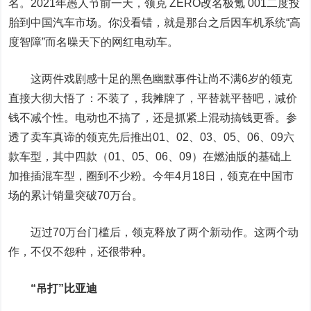
名。2021年愚人节前一天，领克 ZERO改名极氪 001二度投
胎到中国汽车市场。你没看错，就是那台之后因车机系统“高
度智障”而名噪天下的网红电动车。
这两件戏剧感十足的黑色幽默事件让尚不满6岁的领克
直接大彻大悟了：不装了，我摊牌了，平替就平替吧，减价
钱不减个性。电动也不搞了，还是抓紧上混动搞钱更香。参
透了卖车真谛的领克先后推出01、02、03、05、06、09六
款车型，其中四款（01、05、06、09）在燃油版的基础上
加推插混车型，圈到不少粉。今年4月18日，领克在中国市
场的累计销量突破70万台。
迈过70万台门槛后，领克释放了两个新动作。这两个动
作，不仅不怨种，还很带种。
“吊打”比亚迪