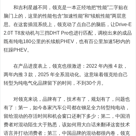
和吉利星越不同，领克是一本正经地把“性能”二字贴在
脑门上的，这里的性能包含“加速性能”和“续航性能”两层意
思。在这套插混系统上，领克动了点自己的脑筋，让Drive-E
2.0T T8发动机与三挡DHT Pro也进行匹配，调校出来的成品
既有纯电180公里的长续航PHEV，也有百公里加速5秒内的
狂躁PHEV。
在产品进度表上，领克也很激进：2022 年内推 4 款，
两年内推 3 款，2025 年全系混动化。这意味着领克给自己
转型为纯电气化品牌留下的时间，不到30个月。
对领克来说，品牌有了，技术有了，规划有了，问题也
有了：第一，如今各家汽车公司都在铆足全力转型纯电动，
留给混动的存活时间和机会窗口还剩下多少；第二，中国消
费者对混动陌生大于熟悉，该如何用大白话来翻译这套技术
语言并打动消费者；第三，中国品牌的混动都很内卷，领克