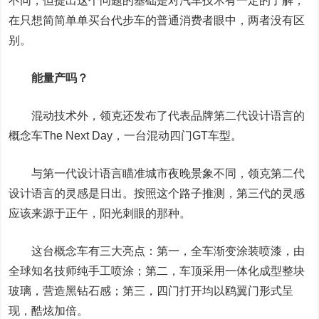
不同，但提出这个问题的基础是对汽车技术有一定的了解，
在只想简简单单买台代步车的普通消费者眼中，两者没有区
别。
能量产吗？
混动技术外，领克还发布了代表品牌第二代设计语言的
概念车The Next Day，一台混动四门GT车型。
与第一代设计语言瞄准城市夜晚景象不同，领克第二代
设计语言的灵感是日出。按照这个路子推测，第三代的灵感
应该来源于正午，阳光刺眼的那种。
这台概念车有三大亮点：第一，全车渐变涂装喷漆，由
全球知名技师纯手工喷涂；第二，车顶采用一体化成型整块
玻璃，营造黑钻石感；第三，四门打开均以鸥翼门形式呈
现，酷炫加倍。