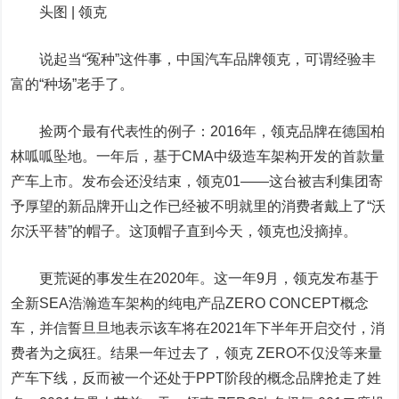
头图 | 领克
说起当“冤种”这件事，中国汽车品牌领克，可谓经验丰
富的“种场”老手了。
捡两个最有代表性的例子：2016年，领克品牌在德国柏
林呱呱坠地。一年后，基于CMA中级造车架构开发的首款量
产车上市。发布会还没结束，领克01——这台被吉利集团寄
予厚望的新品牌开山之作已经被不明就里的消费者戴上了“沃
尔沃平替”的帽子。这顶帽子直到今天，领克也没摘掉。
更荒诞的事发生在2020年。这一年9月，领克发布基于
全新SEA浩瀚造车架构的纯电产品ZERO CONCEPT概念
车，并信誓旦旦地表示该车将在2021年下半年开启交付，消
费者为之疯狂。结果一年过去了，领克 ZERO不仅没等来量
产车下线，反而被一个还处于PPT阶段的概念品牌抢走了姓