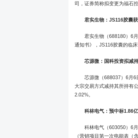
司，证券简称拟变更为福石
君实生物
：JS116胶
君实生物（688180）6
通知书》，JS116胶囊的临
芯源微
：国科投资拟减持不
芯源微（688037）6月
大宗交易方式减持其所持有公
2.02%。
科林电气
：预中标1.8
科林电气（603050）6
（营销项目第一次电能表（含