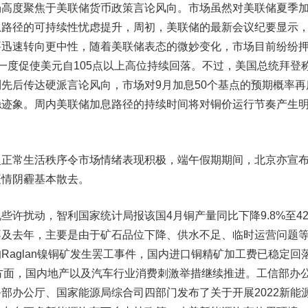
度聚焦于美联储货币政策言论风向。市场虽然对美联储夏季
息路径的可持续性忧虑提升，周初，美联储的最新会议纪要显示
要迅速转向更中性，随着美联储表态的微妙变化，市场目前纷纷
一度促使美元自105点以上高位持续回落。不过，美国总统拜登
先后传达硬派言论风向，市场对9月加息50个基点的预期概率再
稳迹象。周内美联储加息路径的持续时间将对铜价运行节奏产生
常生活秩序令市场情绪表现积极，端午假期期间，北京亦宣
疫情阴霾基本散去。
扰动，智利国家统计局报该国4月铜产量同比下降9.8%至42.
不及去年，主要是由于矿石品位下降、供水不足、临时运营问题
Raglan镍铜矿发生罢工事件，国内进口铜精矿加工费已稳定回
需求方面，国内地产以及汽车行业消费刺激举措继续推进。工信部办
部办公厅、国家能源局综合司四部门发布了关于开展2022新能