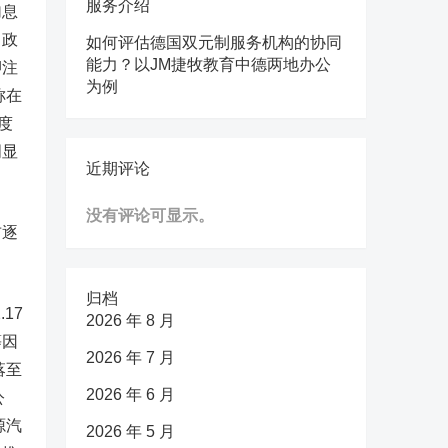
服务介绍
加息
，政
如何评估德国双元制服务机构的协同
能力？以JM捷牧教育中德两地办公
押注
为例
称在
度
明显
近期评论
没有评论可显示。
布逐
归档
17
2026 年 8 月
等因
2026 年 7 月
落至
2026 年 6 月
公
源汽
2026 年 5 月