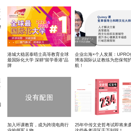
律
港城大稳居泰晤士高等教育全球
企业出海×个人发展：UPRO
最国际化大学 深耕“留学香港”品
博洛国际认证教练为您保驾
牌
航！
园
加入环课教育，成为跨境电商行
25年中传文史哲考试即将来
业的领军人物
这些备考误区千万别踩！