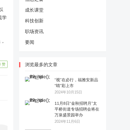
以
成长课堂
流学
科技创新
职场资讯
缺，
要闻
8
赞
浏览最多的文章
“视”在必行，福雅安新品
“睛”彩上市
2024年10月15日
11月8日“金秋招聘月”太
平桥街道专场招聘会将在
万泉盛景园举办
2024年11月6日