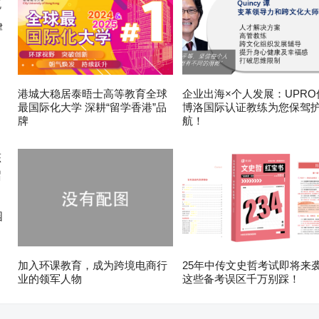
律
港城大稳居泰晤士高等教育全球
企业出海×个人发展：UPRO
最国际化大学 深耕“留学香港”品
博洛国际认证教练为您保驾
牌
航！
园
加入环课教育，成为跨境电商行
25年中传文史哲考试即将来
业的领军人物
这些备考误区千万别踩！