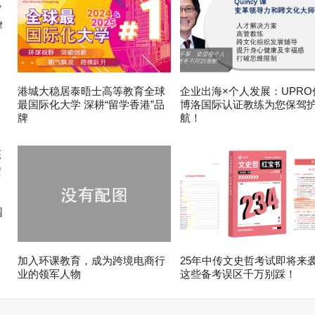
律
港城大稳居泰晤士高等教育全球
企业出海×个人发展：UPRO
最国际化大学 深耕“留学香港”品
博洛国际认证教练为您保驾
牌
航！
园
加入环课教育，成为跨境电商行
25年中传文史哲考试即将来
业的领军人物
这些备考误区千万别踩！