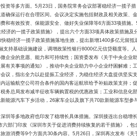
费投资等多方面。
5月23日，国务院常务会议部署稳经济一揽子措
轨道确保运行在合理区间。会议决定实施包括财政及相关政策、
费和有效投资、保能源安全、做好失业保障等6方面33项措施。
住经济的一揽子政策措施》，提出六个方面33项具体政策措施及
加快稳经济一揽子政策措施落地生效，提出新增1400多亿元留抵
融支持基础设施建设，调增政策性银行8000亿元信贷额度等。人
小微企业的意愿、能力和可持续性；
国资委
发布《关于中央企业
发展有关事项的通知》，推动中央企业助力中小企业纾困解难；
话会议，指出全力以赴提振工业经济，为稳住经济大盘提供坚实
国内运输航空公司符合条件的国内客运航班给予补贴政策支持；
、税务总局
发布减半征收车辆购置税的优惠政策；
工业和信息化
新能源汽车下乡活动，26家车企以及旗下共70款新能源车型参
、深圳等多地政府也印发了稳增长具体措施。
深圳接连出台稳增
，深圳市六部门印发《深圳市关于促进消费持续恢复的若干措施》，包
旅游消费等9个方面共30条内容。5月26日，深圳再次发布《关