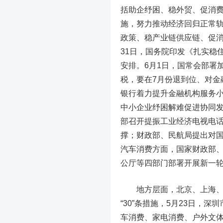
括助企纾困、稳外贸、促消
施，努力推动经济回归正常
政策、稳产业链供应链、促消
31日，国务院印发《扎实稳
安排。6月1日，
国常会
部署
税，要在7月份退到位、对金
银行着力提升金融机构服务
中小企业纾困解难促进协同
部
召开提振工业经济电视电
撑；
财政部、民航局
提出对
汽车消费方面，
国家财政
部
公厅等四部门
部署开展新一轮
地方层面，北京、上海
“30”条措施，5月23日
车消费、家电消费、户外文体