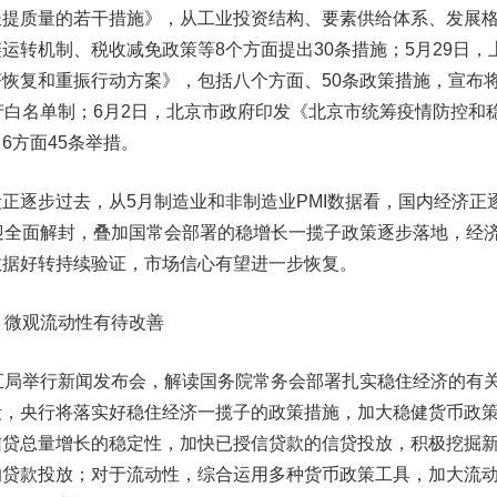
长提质量的若干措施》，从工业投资结构、要素供给体系、发展
运转机制、税收减免政策等8个方面提出30条措施；5月29日，
恢复和重振行动方案》，包括八个方面、50条政策措施，宣布
产白名单制；6月2日，北京市政府印发《北京市统筹疫情防控和
6方面45条举措。
逐步过去，从5月制造业和非制造业PMI数据看，国内经济正
迎全面解封，叠加国常会部署的稳增长一揽子政策逐步落地，经
数据好转持续验证，市场信心有望进一步恢复。
，微观流动性有待改善
局举行新闻发布会，解读国务院常务会部署扎实稳住经济的有
段，央行将落实好稳住经济一揽子的政策措施，加大稳健货币政
信贷总量增长的稳定性，加快已授信贷款的信贷投放，积极挖掘
的贷款投放；对于流动性，综合运用多种货币政策工具，加大流