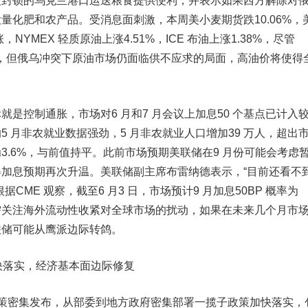
被封锁的乌克兰港口运送粮食提供便利，并表示如果西方解除对
量化肥和农产品。受消息面刺激，本周美小麦期货跌10.06%，
NYMEX 轻质原油上涨4.51%，ICE 布油上涨1.38%，尽管
期，但俄乌冲突下原油市场仍面临供不应求的局面，高油价将使得
。
就是控制通胀，市场对6 月和7 月会议上加息50 个基点已计入
5 月非农就业数据强劲，5 月非农就业人口增加39 万人，超出
业率为3.6%，与前值持平。此前市场预期美联储在9 月份可能会考虑
加息预期再次升温。美联储副主席布雷纳德表示，“目前还看不
CME 观察，截至6 月3 日，市场预计9 月加息50BP 概率为
仍需关注海外流动性收紧对全球市场的扰动，如果在未来几个月市
联储可能从鹰派边际转鸽。
快落实，经济基本面边际修复
政策密集发布，从部委到地方政府密集部署一揽子政策加快落实，