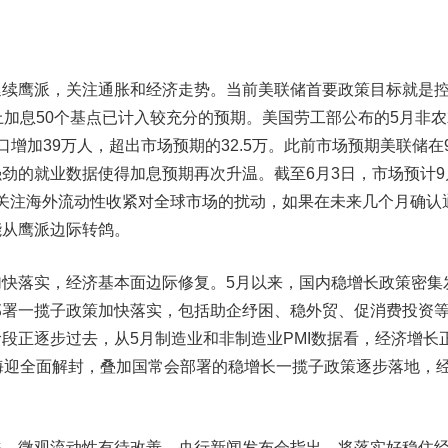
鹰派，关注通胀和经济走势。当前美联储首要政策目标就是
上加息50个基点已计入较充分的预期。美国劳工部公布的5月非农
增加39万人，超出市场预期的32.5万。此前市场预期美联储在
劲的就业数据使得加息预期再次升温。截至6月3日，市场预计9
仍需关注海外流动性收紧对全球市场的扰动，如果在未来几个月确认
能从鹰派边际转鸽。
加快落实，经济基本面边际修复。
5月以来，国内稳增长政策密集
部署一揽子政策加快落实，包括助企纾困、稳外贸、促消费投资
段正逐步过去，从5月制造业和非制造业PMI数据看，经济增长
海迎全面解封，叠加国常会部署的稳增长一揽子政策逐步落地，
裕，微观流动性有待改善。
央行新闻发布会指出，将落实好稳住