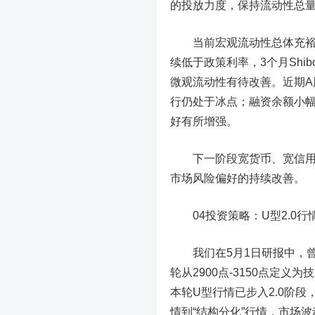
的投放力度，保持流动性总
当前宏观流动性总体充
续低于政策利率，3个月Shi
微观流动性有待改善。
近期
行仍处于冰点；融资余额小
好有所增强。
下一阶段宽货币、宽信用力
市场风险偏好的持续改善。
04
投资策略：U型2.0
我们在5月1日研报中，曾预
轮从2900点-3150点定
本轮U型行情已步入2.0阶段
情到“结构分化”行情，市场