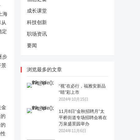
格
成长课堂
上海
科技创新
将从
稳定
职场资讯
要闻
逐步
济景
浏览最多的文章
“视”在必行，福雅安新品
“睛”彩上市
2024年10月15日
关金
11月8日“金秋招聘月”太
策的
平桥街道专场招聘会将在
万泉盛景园举办
新的
2024年11月6日
动性