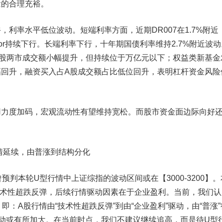
量的合理充裕。
裕，利率水平低位波动。
短端利率方面，近期D
R007
在1.7%附近
bor持续下行。长端利率下行，十年期国债利率维持2.7%附近波动
A股两市成交额小幅提升，但持续位于万亿元以下；权益类新基金
幅回升，融资买入占A股成交额占比低位回升，表明杠杆资金风险
度加码，宏观流动性有望维持宽松。而股市资金面边际向好
行情延续，由普涨到结构分化
判本轮U型行情中上证综指的波动区间或在【3000-3200】。
义为技术性超跌反弹，后续行情驱动因素在于企业盈利。当前，我们
，即：A股行情由“技术性超跌反弹”到由“企业盈利”驱动，由“普涨”
波动或有所加大。在当前时点，我们不建议继续追高，而是待U型