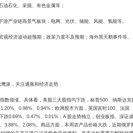
石油石化、采掘、有色金属
等；
游产业链高景气板块：
电网、光伏、储能、风能、氢能
等。
观经济波动超预期；政策力度不及预期；海外黑天鹅事件等。
续鹰派，关注通胀和经济走势
股指数领涨。
具体看，美股三大股指均下跌，标普500、纳斯达克
20%、0.98%、0.94%；欧洲股市方面，英国富时100、法国
下跌0.69%、0.47%、0.01%；A 股走势独立，创业板指、深证
3.88%、2.08%。
商品方面
，本周
农产品
价格大跌，近期俄罗