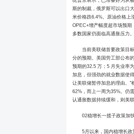
统普京表示，已准备好为从
斯的制裁，俄罗斯可以出口大
米价格跌6.4%。原油价格上涨，
OPEC+增产幅度超市场预
多数国家仍面临高通胀压力
当前美联储首要政策目标
分的预期。
美国劳工部公布的
预期的32.5 万；5 月失
加息，但强劲的就业数据使得
让美联储暂停加息的理由。”根据
62%，而上一周为35%。
认通胀数据持续缓和，则美
02
稳增长一揽子政策加
5月以来，国内稳增长