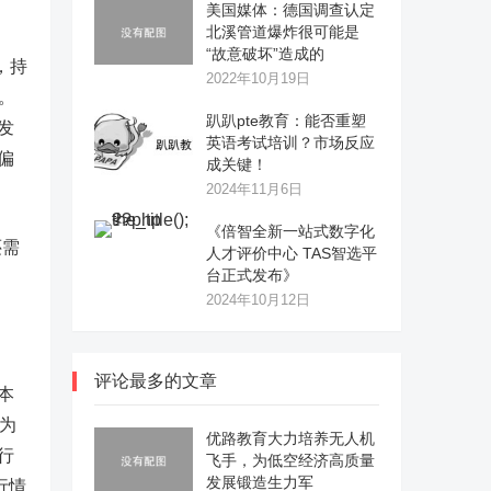
美国媒体：德国调查认定
北溪管道爆炸很可能是
“故意破坏”造成的
，持
2022年10月19日
。
趴趴pte教育：能否重塑
发
英语考试培训？市场反应
偏
成关键！
2024年11月6日
《倍智全新一站式数字化
还需
人才评价中心 TAS智选平
台正式发布》
2024年10月12日
评论最多的文章
本
认为
优路教育大力培养无人机
行
飞手，为低空经济高质量
发展锻造生力军
行情