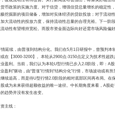
健货币政策的实施力度。对于信贷，增强信贷总量增长的稳定性
积极挖掘新的项目储备，增加对实体经济的贷款投放；对于流动
，加大流动性的投放力度，保持流动性总量的合理充裕。下一阶
观流动性有望维持宽松。而股市资金面边际向好还需市场风险偏
0行情延续，由普涨到结构分化。
我们在5月1日研报中，曾预判本
【3000-3200】。本轮从2900点-3150点定义为技术性超跌
业盈利。当前，我们认为本轮U型行情已步入2.0阶段，即：A股
企业盈利”驱动，由“普涨”行情到“结构分化”行情，市场波动或有所
继续追高，而是待U型行情2.0阶段的相对底部区间再布局。在
个股成为未来获得超额收益的唯一途径。中长期角度来看，A股处
移的趋势并没有发生改变。
资主线：