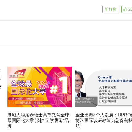
打赏
2
律
港城大稳居泰晤士高等教育全球
企业出海×个人发展：UPRO
最国际化大学 深耕“留学香港”品
博洛国际认证教练为您保驾
牌
航！