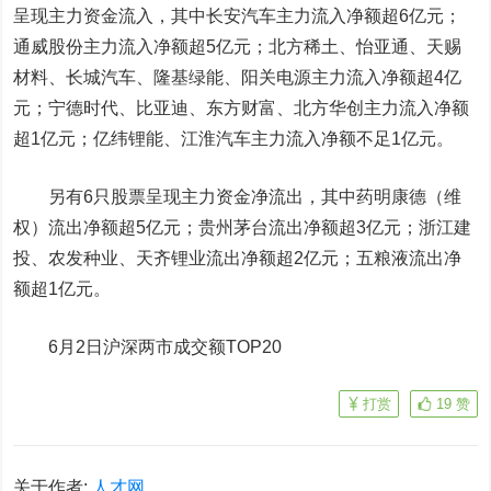
呈现主力资金流入，其中
长安汽车
主力流入净额超6亿元；
通威股份
主力流入净额超5亿元；
北方稀土
、
怡亚通
、
天赐
材料
、
长城汽车
、
隆基绿能
、阳关电源主力流入净额超4亿
元；
宁德时代
、
比亚迪
、
东方财富
、
北方华创
主力流入净额
超1亿元；
亿纬锂能
、
江淮汽车
主力流入净额不足1亿元。
另有6只股票呈现主力资金净流出，其中
药明康德
（维
权）流出净额超5亿元；
贵州茅台
流出净额超3亿元；
浙江建
投
、
农发种业
、
天齐锂业
流出净额超2亿元；
五粮液
流出净
额超1亿元。
6月2日沪深两市成交额TOP20
打赏
19
赞
关于作者:
人才网