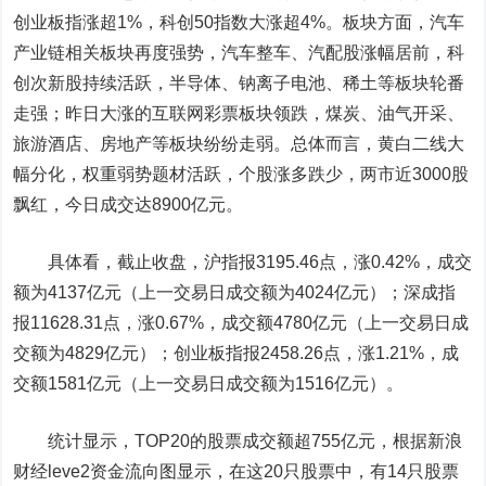
创业板指涨超1%，科创50指数大涨超4%。板块方面，汽车
产业链相关板块再度强势，汽车整车、汽配股涨幅居前，科
创次新股持续活跃，半导体、钠离子电池、稀土等板块轮番
走强；昨日大涨的互联网彩票板块领跌，煤炭、油气开采、
旅游酒店、房地产等板块纷纷走弱。总体而言，黄白二线大
幅分化，权重弱势题材活跃，个股涨多跌少，两市近3000股
飘红，今日成交达8900亿元。
具体看，截止收盘，沪指报3195.46点，涨0.42%，成交
额为4137亿元（上一交易日成交额为4024亿元）；深成指
报11628.31点，涨0.67%，成交额4780亿元（上一交易日成
交额为4829亿元）；创业板指报2458.26点，涨1.21%，成
交额1581亿元（上一交易日成交额为1516亿元）。
统计显示，TOP20的股票成交额超755亿元，根据新浪
财经leve2资金流向图显示，在这20只股票中，有14只股票