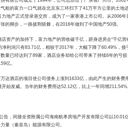
限公司成立于1994年，公司总部位于广东省广州市。2002
气粗的富力一口气就在北京东三环扫下了41万平方公里的土地
的富力地产正式登录港交所，成为了一家香港上市公司。从2006年
张的脚步，一路披荆斩棘，在2016年做到了中国地产50强。
店资产的加持下，富力地产的营收破千亿，跻身进房企“千亿营
利润只有83.71亿，相较于2017年，大幅下降了60.49%，接
数量已经达到了89家，酒店业务却给公司带来了持续6年的亏损
.59亿。
达酒店的项目使公司债务上涨到1633亿，由此产生的财务费
开始发威。当年的财务费用达52.12亿，比上一年同增211.54%
告，间接全资附属公司海南航孝房地产开发有限公司以10.01
予力量（秦皇岛）能源有限公司。