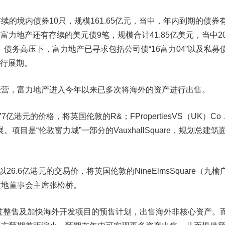
境内债券10只，规模161.65亿元，当中，年内到期的债券
，富力地产还有存续的美元债9笔，规模合计41.85亿美元，当中20
。债务高压下，富力地产已寻求包括公司债“16富力04”以及私募
进行展期。
，富力地产进入今年以来已多次将海外的资产进行出售。
亿港元的价格，将英国伦敦的R&；FPropertiesVS（UK）Co
。项目是“伦敦富力城”一部分的VauxhallSquare，规划总建筑
.6亿港元的交易价，将英国伦敦的NineElmsSquare（九榆
置地董事会主席张松桥。
过整售及加快海外开发项目的预售计划，出售海外非核心资产。