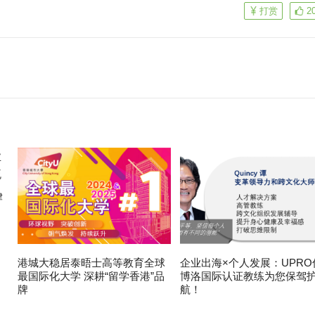
打赏
2
律
港城大稳居泰晤士高等教育全球
企业出海×个人发展：UPRO
最国际化大学 深耕“留学香港”品
博洛国际认证教练为您保驾
牌
航！