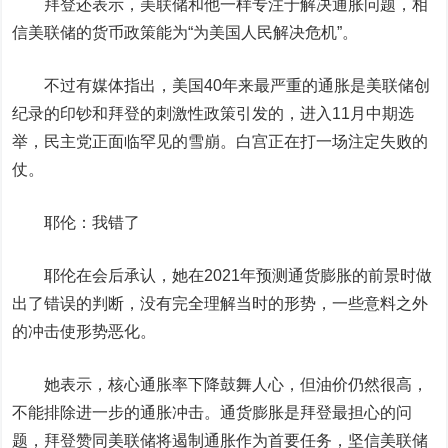
拜登还表示，美联储和他一样专注于解决通胀问题，
相
信美联储的货币政策能为“为美国人民解决危机”。
不过有媒体指出，美国40年来最严重的通胀是美联储创
纪录的印钞和拜登的刺激性政策引发的，进入11月中期选
举，民主党正面临罕见的雪崩。
白宫正在打一场注定失败的
仗。
耶伦：我错了
耶伦在会后承认，
她在2021年预测通货膨胀的前景时做
出了错误的判断
，没有完全理解当时的形势，一些意料之外
的冲击使形势恶化。
她表示，核心通胀率下降鼓舞人心，但油价仍然很高，
不能排除进一步的通胀冲击
。通货膨胀是拜登最担心的问
题，拜登赞同美联储将遏制通胀作为首要任务，坚信美联储