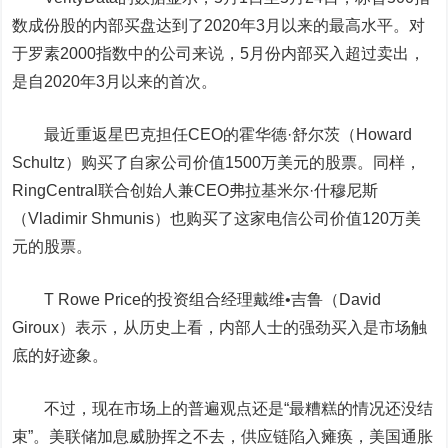
数成份股的内部买盘达到了2020年3月以来的最高水平。对
于罗素2000指数中的公司来说，5月份内部买入超过卖出，
是自2020年3月以来的首次。
最近重返
星巴克
担任CEO的霍华德·舒尔茨（Howard
Schultz）购买了自家公司价值1500万美元的股票。同样，
RingCentral联合创始人兼CEO弗拉基米尔·什穆尼斯
（Vladimir Shmunis）也购买了这家电信公司价值120万美
元的股票。
T Ro
we
Price的投资组合经理戴维•吉鲁（David
Giroux）表示，从历史上看，内部人士的强劲买入是市场触
底的好迹象。
不过，现在市场上的普遍观点还是“最糟糕的情况还没结
束”。美联储加息威胁挥之不去，供应链陷入瘫痪，美国通胀