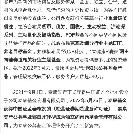
客户为导向的市场销售及服务体系，全面、独立、公平、透
明的风控合规体系。凭借优秀的历史投资业绩，为客户持续
创造良好的投资体验，公司多次获得公募基金行业
重量级奖
项注
；在综合布局
货币、债券、固收+、主动权益、沪港深
系列、主动量化及被动指数、FOF基金
等不同类型不同风险
收益特征产品的同时，战略布局
宽基及细分行业主题ETF、
养老目标基金，
并积极布局“双碳+科技”、“大健康+消费”
两主
两辅赛道相关行业主题基金，
为投资者提供更多元的投资选
择。截至2022年3月末，泰康基金共管理
62只公募基金产
品，
管理规模
突破千亿
，
服务客户人数超340万。
2021年9月1日，泰康资产正式获得中国证监会批准设立
子公司泰康基金管理有限公司；
2022年5月26日，泰康基金
获得中国证监会核发的《经营证券期货业务许可证》，泰康
资产公募事业部自此转型成为独立的泰康基金管理有限公
司，
为泰康公募基金管理业务开启了全新篇章。